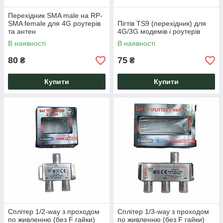
Перехідник SMA male на RP-
SMA female для 4G роутерів
Пігтів TS9 (перехідник) для
та антен
4G/3G модемів і роутерів
В наявності
В наявності
80
75
₴
₴
Купити
Купити
Сплітер 1/2-way з проходом
Сплітер 1/3-way з проходом
по живленню (без F гайки)
по живленню (без F гайки)