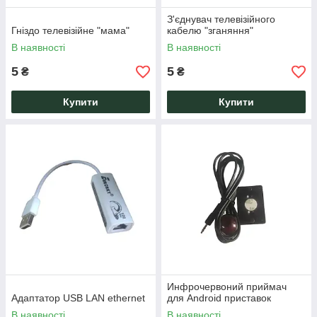
З'єднувач телевізійного
Гніздо телевізійне "мама"
кабелю "зганяння"
В наявності
В наявності
5
5
₴
₴
Купити
Купити
Инфрочервоний приймач
Адаптатор USB LAN ethernet
для Android приставок
В наявності
В наявності