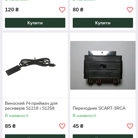
120
80
₴
₴
Купити
Купити
Виносний ІЧ-приймач для
ресиверів S1218 і S1258
Переходник SCART-3RCA
В наявності
В наявності
85
45
₴
₴