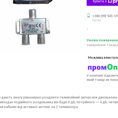
Купити з
+380 (99) 945-59
Євген
повернення товару
У компанії підключ
який товар не пок
 дають змогу рівномірно розділити телевізійний сигнал між декількома 
 виходах подвійного роздільника він буде 6 дБ, потрійного — 4 дБ, че
я кабелю від активної антени на 2 телевизора
.