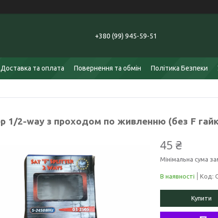
+380 (99) 945-59-51
Доставка та оплата
Повернення та обмін
Політика Безпеки
ер 1/2-way з проходом по живленню (без F гайк
45 ₴
Мінімальна сума за
В наявності
Код:
Купити