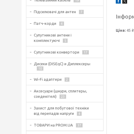
Телевізійний кабель
19
Підсилювачі для антен
7
Інформ
Патч-корди
4
Ціна:
45 ₴
Супутникові антени і
комплектуючі
5
Супутникові конвертори
17
Дисеки (DISEqC) и Диплексеры
10
Wi-Fi адаптери
2
Аксесуари (шнури, сплитеры,
соеденітелі)
23
Захист для побутової техніки
від перепадів напруги
4
ТОВАРИ на PROM.UA
37