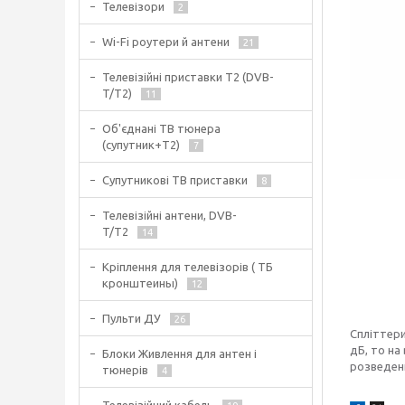
Телевізори
2
Wi-Fi роутери й антени
21
Телевізійні приставки Т2 (DVB-
T/T2)
11
Об'єднані ТВ тюнера
(супутник+Т2)
7
Супутникові ТВ приставки
8
Телевізійні антени, DVB-
T/T2
14
Кріплення для телевізорів ( ТБ
кронштеины)
12
Пульти ДУ
26
Спліттери
дБ, то на
Блоки Живлення для антен і
розведенн
тюнерів
4