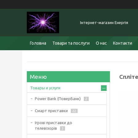
Інтернет-магазин Енергія
Головна
Товари та послуги
О нас
Контакти
Спліт
Товары и услуги
Power Bank (ПоверБанк)
2
Смарт приставки
22
Ігрові приставки до
телевізорів
3