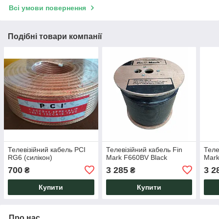
Всі умови повернення
Подібні товари компанії
Телевізійний кабель PCI
Телевізійний кабель Fin
Теле
RG6 (силікон)
Mark F660BV Black
Mark
700
3 285
3 2
₴
₴
Купити
Купити
Про нас