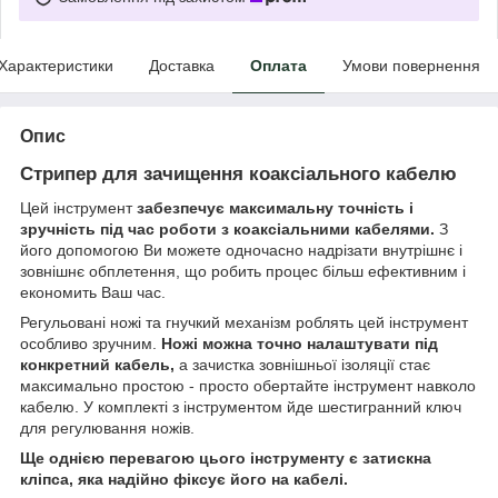
Характеристики
Доставка
Оплата
Умови повернення
Опис
Стрипер для зачищення коаксіального кабелю
Цей інструмент
забезпечує максимальну точність і
зручність під час роботи з коаксіальними кабелями.
З
його допомогою Ви можете одночасно надрізати внутрішнє і
зовнішнє обплетення, що робить процес більш ефективним і
економить Ваш час.
Регульовані ножі та гнучкий механізм роблять цей інструмент
особливо зручним.
Ножі можна точно налаштувати під
конкретний кабель,
а зачистка зовнішньої ізоляції стає
максимально простою - просто обертайте інструмент навколо
кабелю. У комплекті з інструментом йде шестигранний ключ
для регулювання ножів.
Ще однією перевагою цього інструменту є затискна
кліпса, яка надійно фіксує його на кабелі.