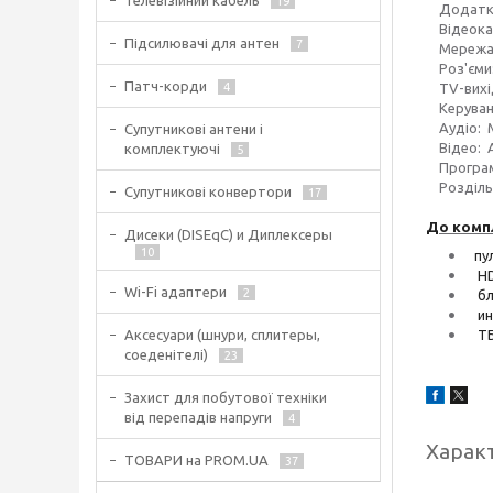
Телевізійний кабель
19
Додаткова
Відеокар
Підсилювачі для антен
7
Мережа: W
Роз'єми: 
Патч-корди
4
TV-вихід
Керування
Аудіо: MP
Супутникові антени і
Відео: AV
комплектуючі
5
Програми 
Роздільна
Супутникові конвертори
17
До компл
Дисеки (DISEqC) и Диплексеры
10
пул
HDM
Wi-Fi адаптери
2
бло
инс
Аксесуари (шнури, сплитеры,
ТБ-
соеденітелі)
23
Захист для побутової техніки
від перепадів напруги
4
Харак
ТОВАРИ на PROM.UA
37