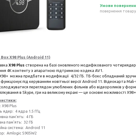
повернення товару
Box X98 Plus (Android 11)
авка
X98 Plus
створена на базі оновленого модифікованого чотириядерн
ння 4К контенту з апаратною підтримкою кодека AV1.
98+ можна придбати в модифікації 4/32 ГБ. ТБ-бокс обладнаний зруч
 функціонує під керуванням новітньої версії Android 11. Відеокарта Mali
олоджуватися переглядом улюблених фільмів або відеороликів у формат
спілкування в Skype, гри на великому екрані — це основні можливості X98+ 
ристики:
X98 Plus
 ядер: 4 ядра 1.5 ГГц
на пам'ять: 4 ГБ
а пам'ять: 32 ГБ
на система: Android 11
: Amlogic S905W2