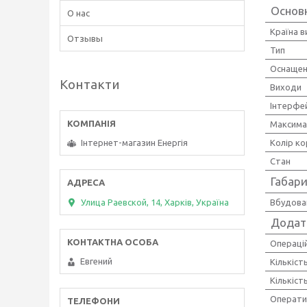
Основн
О нас
Країна 
Отзывы
Тип
Оснащен
Контакти
Виходи
Інтерфе
Максима
Колір ко
Інтернет-магазин Енергія
Стан
Габари
Улица Раевской, 14, Харків, Україна
Вбудова
Додат
Операці
Евгений
Кількіст
Кількіст
Операти