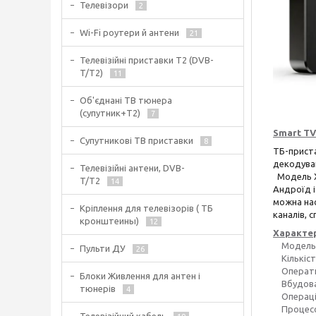
Телевізори
2
Wi-Fi роутери й антени
21
Телевізійні приставки Т2 (DVB-
T/T2)
11
Об'єднані ТВ тюнера
(супутник+Т2)
7
Smart TV 
Супутникові ТВ приставки
8
ТБ-прист
декодува
Телевізійні антени, DVB-
Модель X
T/T2
14
Андроїд і
можна нас
Кріплення для телевізорів ( ТБ
каналів, 
кронштеины)
12
Характе
Модель: 
Пульти ДУ
26
Кількість
Оператив
Блоки Живлення для антен і
Вбудован
тюнерів
4
Операцій
Процесор