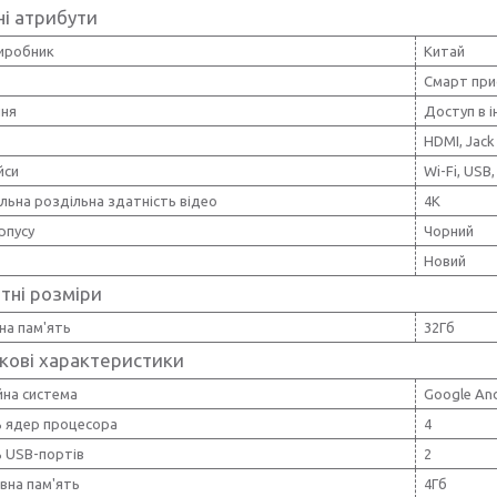
і атрибути
виробник
Китай
Смарт при
ня
Доступ в і
HDMI, Jack
йси
Wi-Fi, USB,
льна роздільна здатність відео
4K
рпусу
Чорний
Новий
тні розміри
на пам'ять
32Гб
кові характеристики
йна система
Google An
ь ядер процесора
4
ь USB-портів
2
вна пам'ять
4Гб