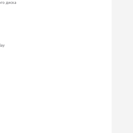
ого диска
lay