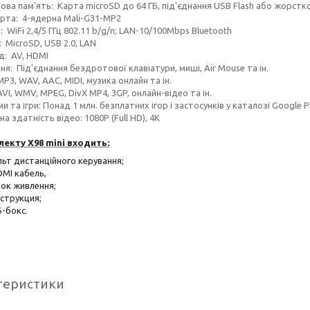
 пам'ять: Карта microSD до 64 ГБ, під'єднання USB Flash або жорстк
та: 4-ядерна Mali-G31-MP2
iFi 2,4/5 ГГц 802.11 b/g/n; LAN-10/100Mbps Bluetooth
MicroSD, USB 2.0, LAN
: AV, HDMI
: Під'єднання бездротової клавіатури, миші, Air Mouse та ін.
3, WAV, AAC, MIDI, музика онлайн та ін.
I, WMV, MPEG, DivX MP4, 3GP, онлайн-відео та ін.
та ігри: Понад 1 млн. безплатних ігор і застосунків у каталозі Google P
 здатність відео: 1080P (Full HD), 4K
екту X98 mini входить:
ьт дистанційного керування;
I кабель,
к живлення;
трукция;
бокс.
теристики