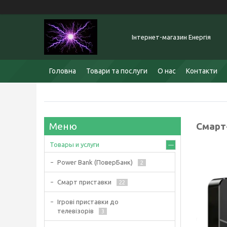
Інтернет-магазин Енергія
Головна
Товари та послуги
О нас
Контакти
Смарт-
Товары и услуги
Power Bank (ПоверБанк)
2
Смарт приставки
22
Ігрові приставки до
телевізорів
3