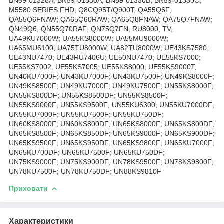
BN59-01328A; BN59-01330A; BN59-01330B; BN59-01330C;
M5580 SERIES FHD; Q8CQ95T/Q900T; QA55Q6F;
QA55Q6FNAW; QA65Q60RAW; QA65Q8FNAW; QA75Q7FNAW;
QN49Q6; QN55Q70RAF; QN75Q7FN; RU8000; TV;
UA49KU7000W; UA55KS8000W; UA55MU9000W;
UA65MU6100; UA75TU8000W; UA82TU8000W; UE43KS7580;
UE43NU7470; UE43RU7406U; UE50NU7470; UE55KS7000;
UE55KS7002; UE55KS7005; UE55KS8000; UE55KS9000T;
UN40KU7000F; UN43KU7000F; UN43KU7500F; UN49KS8000F;
UN49KS8500F; UN49KU7000F; UN49KU7500F; UN55KS8000F;
UN55KS800DF; UN55KS8500DF; UN55KS8500F;
UN55KS9000F; UN55KS9500F; UN55KU6300; UN55KU7000DF;
UN55KU7000F; UN55KU7500F; UN55KU750DF;
UN60KS8000F; UN60KS800DF; UN65KS8000F; UN65KS800DF;
UN65KS8500F; UN65KS850DF; UN65KS9000F; UN65KS900DF;
UN65KS9500F; UN65KS950DF; UN65KS9800F; UN65KU7000F;
UN65KU700DF; UN65KU7500F; UN65KU750DF;
UN75KS9000F; UN75KS900DF; UN78KS9500F; UN78KS9800F;
UN78KU7500F; UN78KU750DF; UN88KS9810F
Приховати
Характеристики