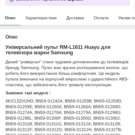
Опис
Характеристики
Доставка
Оплата
Умови п
Опис
Універсальний пульт
RM-L1611
Huayu для
телевізора марки Samsung
Даний "універсал" стане чудовим доповненням до телевізорів
бренду Samsung. Пульт має зручне розташування кнопок, що
робить його використання більш комфортним. Ця модель
пульта виконана на корпусній мікросхемі з ударостійкого ABS-
пластика, що забезпечить його тривалу експлуатацію.
Замінює такі моделі :
4K/CLED/UHD; BN59-01242A; BN59-01259B; BN59-01259D;
BN59-01259E; BN59-01260A; BN59-01266A; BN59-01268D;
BN59-01274A; BN59-01278A; BN59-01279A; BN59-01298G;
BN59-01298L; BN59-01300F; BN59-01300G; BN59-01300J;
BN59-01311B; BN59-01311G; BN59-01312A; BN59-01312B;
BN59-01312F; BN59-01312G; BN59-01312H; BN59-01327B;