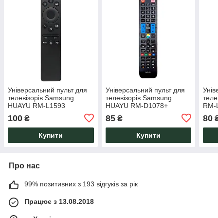
Універсальний пульт для
Універсальний пульт для
Унів
телевізорів Samsung
телевізорів Samsung
теле
HUAYU RM-L1593
HUAYU RM-D1078+
RM-
100
85
80
₴
₴
Купити
Купити
Про нас
99% позитивних з 193 відгуків за рік
Працює з 13.08.2018