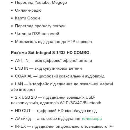
Перегляд Youtube, Megogo
Онлайн-радіо
Карти Google
Перегляд прогнозу погоди
Читання RSS-новостей
Можливість під'єднання до FTP сервера
Роз'єми Sat-Integral S-1432 HD COMBO:
ANT IN — вхід цифрової ефірної антени
LNB IN — вхід супутникової антени
COAXIAL — цифровий коаксіальний аудіовихід
LAN — інтерфейс під'єднання до локальної мережі
або інтернет
2 x USB 2.0 — під'єднання зовнішніх USB-
накопичувачів, адаптерів Wi-Fi/3G/4G/Bluetooth
HD OUT — цифровий HD-відео/аудіо вихід
AV-вихід — аналогове під'єднання
телевізора
IR-EX — під'єднання опціонального зовнішнього ІЧ-