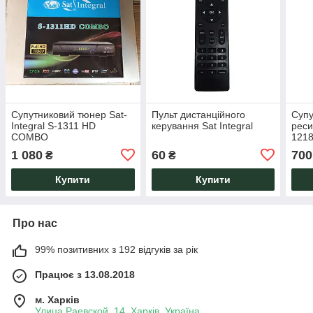
Супутниковий тюнер Sat-
Пульт дистанційного
Супу
Integral S-1311 HD
керування Sat Integral
реси
COMBO
121
1 080
60
700
₴
₴
Купити
Купити
Про нас
99% позитивних з 192 відгуків за рік
Працює з 13.08.2018
м. Харків
Улица Раевской, 14, Харків, Україна