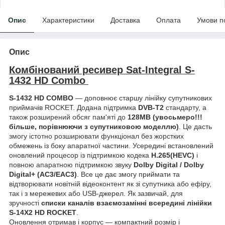
Опис
Характеристики
Доставка
Оплата
Умови п
Опис
Комбінований ресивер Sat-Integral S-
1432 HD Combo
S-1432 HD COMBO
— доповнює старшу лінійку супутникових
приймачів ROCKET. Додана підтримка
DVB-T2
стандарту, а
також розширений обсяг пам'яті до
128MB (увосьмеро!!!
більше, порівнюючи з супутниковою моделлю)
. Це дасть
змогу істотно розширювати функціонал без жорстких
обмежень із боку апаратної частини. Усередині встановлений
оновлений процесор із підтримкою кодека
H.265(HEVC)
і
повною апаратною підтримкою звуку
Dolby Digital / Dolby
Digital+ (AC3/EAC3)
. Все це дає змогу приймати та
відтворювати новітній відеоконтент як зі супутника або ефіру,
так і з мережевих або USB-джерел. Як зазвичай, для
зручності
списки каналів взаємозамінні всередині лінійки
S-14X2 HD ROCKET
.
Оновлення отримав і корпус — компактний розмір і