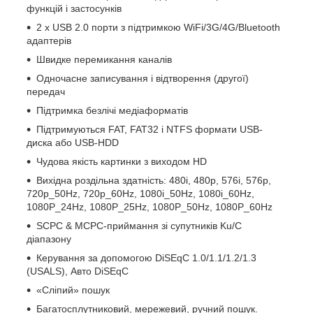
функцій і застосунків
2 х USB 2.0 порти з підтримкою WiFi/3G/4G/Bluetooth
адаптерів
Швидке перемикання каналів
Одночасне записування і відтворення (другої)
передач
Підтримка безлічі медіаформатів
Підтримуються FAT, FAT32 і NTFS формати USB-
диска або USB-HDD
Чудова якість картинки з виходом HD
Вихідна роздільна здатність: 480i, 480p, 576i, 576p,
720p_50Hz, 720p_60Hz, 1080i_50Hz, 1080i_60Hz,
1080P_24Hz, 1080P_25Hz, 1080P_50Hz, 1080P_60Hz
SCPC & MCPC-приймання зі супутників Ku/C
діапазону
Керування за допомогою DiSEqC 1.0/1.1/1.2/1.3
(USALS), Авто DiSEqC
«Сліпий» пошук
Багатосплутниковий, мережевий, ручний пошук.