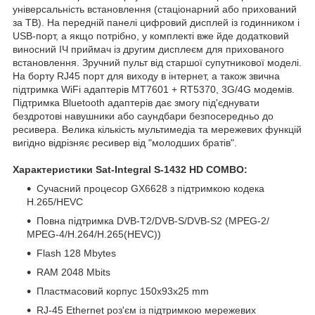
універсальність встановлення (стаціонарний або прихований
за ТВ). На передній панелі цифровий дисплей із годинником і
USB-порт, а якщо потрібно, у комплекті вже йде додатковий
виносний ІЧ приймач із другим дисплеєм для прихованого
встановлення. Зручний пульт від старшої супутникової моделі.
На борту RJ45 порт для виходу в інтернет, а також звична
підтримка WiFi адаптерів MT7601 + RT5370, 3G/4G модемів.
Підтримка Bluetooth адаптерів дає змогу під'єднувати
бездротові навушники або саундбари безпосередньо до
ресивера. Велика кількість мультимедіа та мережевих функцій
вигідно відрізняє ресивер від "молодших братів".
Характеристики Sat-Integral S-1432 HD COMBO:
Сучасний процесор GX6628 з підтримкою кодека
H.265/HEVC
Повна підтримка DVB-T2/DVB-S/DVB-S2 (MPEG-2/
MPEG-4/H.264/H.265(HEVC))
Flash 128 Mbytes
RAM 2048 Mbits
Пластмасовий корпус 150x93x25 mm
RJ-45 Ethernet роз'єм із підтримкою мережевих