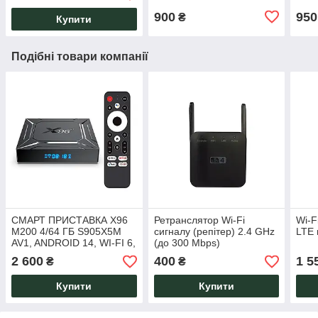
900
950
₴
Купити
Подібні товари компанії
СМАРТ ПРИСТАВКА X96
Ретранслятор Wi-Fi
Wi-F
M200 4/64 ГБ S905X5M
сигналу (репітер) 2.4 GHz
LTE 
AV1, ANDROID 14, WI-FI 6,
(до 300 Mbps)
LAN 1 ГБ
2 600
400
1 5
₴
₴
Купити
Купити