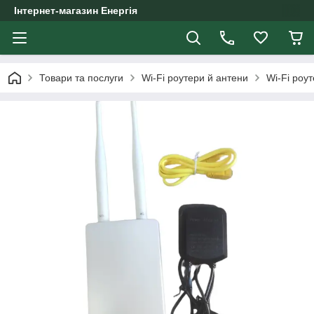
Інтернет-магазин Енергія
Товари та послуги
Wi-Fi роутери й антени
Wi-Fi роу