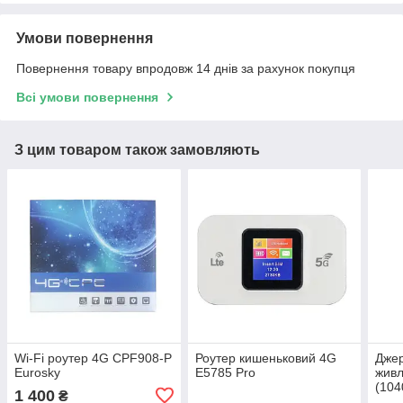
Умови повернення
Повернення товару впродовж 14 днів за рахунок покупця
Всі умови повернення
З цим товаром також замовляють
Wi-Fi роутер 4G CPF908-P
Роутер кишеньковий 4G
Джер
Eurosky
E5785 Pro
жив
(104
1 400
₴