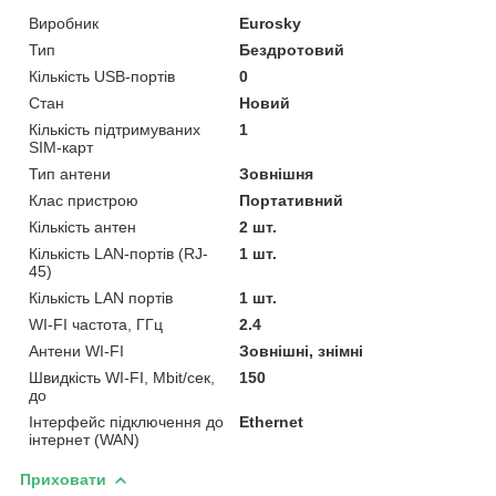
Виробник
Eurosky
Тип
Бездротовий
Кількість USB-портів
0
Стан
Новий
Кількість підтримуваних
1
SIM-карт
Тип антени
Зовнішня
Клас пристрою
Портативний
Кількість антен
2 шт.
Кількість LAN-портів (RJ-
1 шт.
45)
Кількість LAN портів
1 шт.
WI-FI частота, ГГц
2.4
Антени WI-FI
Зовнішні, знімні
Швидкість WI-FI, Mbit/сек,
150
до
Інтерфейс підключення до
Ethernet
інтернет (WAN)
Приховати