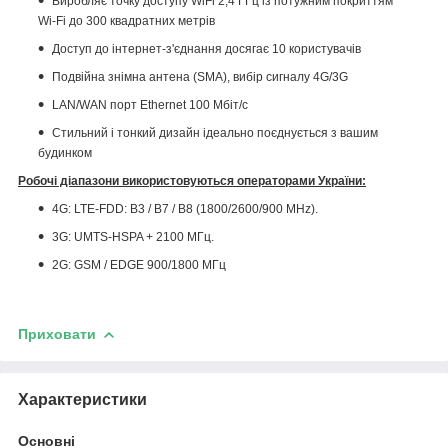
Виробляє точку доступу WiFi 2,4 ГГц із потужним покриттям
Wi-Fi до 300 квадратних метрів
Доступ до інтернет-з'єднання досягає 10 користувачів
Подвійна знімна антена (SMA), вибір сигналу 4G/3G
LAN/WAN порт Ethernet 100 Мбіт/с
Стильний і тонкий дизайн ідеально поєднується з вашим
будинком
Робочі діапазони використовуються операторами України:
4G: LTE-FDD: B3 / B7 / B8 (1800/2600/900 MHz).
3G: UMTS-HSPA + 2100 МГц.
2G: GSM / EDGE 900/1800 МГц
Приховати
Характеристики
Основні