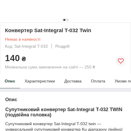
Конвертер Sat-Integral T-032 Twin
Немає в наявності
Код: Sat-Integral T-032
Роздріб
140
₴
Мінімальна сума замовлення на сайті — 250 ₴
Опис
Характеристики
Доставка
Оплата
Умови п
Опис
Супутниковий конвертер Sat-Integral T-032 TWIN
(подвійна головка)
Супутниковий конвертер Sat-Integral T-032 twin —
універсальний супутниковий конвертер Ku діапазону лінійної