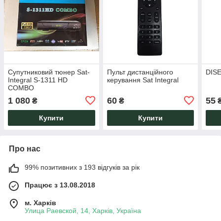
Супутниковий тюнер Sat-
Пульт дистанційного
DISE
Integral S-1311 HD
керування Sat Integral
COMBO
1 080
60
55
₴
₴
Купити
Купити
Про нас
99% позитивних з 193 відгуків за рік
Працює з 13.08.2018
м. Харків
Улица Раевской, 14, Харків, Україна