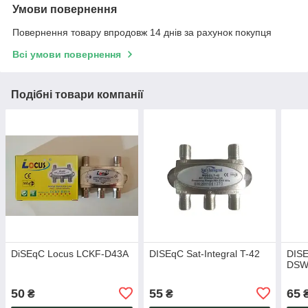
Умови повернення
Повернення товару впродовж 14 днів за рахунок покупця
Всі умови повернення
Подібні товари компанії
DiSEqC Locus LCKF-D43A
DISEqC Sat-Integral T-42
DISE
DSW
50
55
65
₴
₴