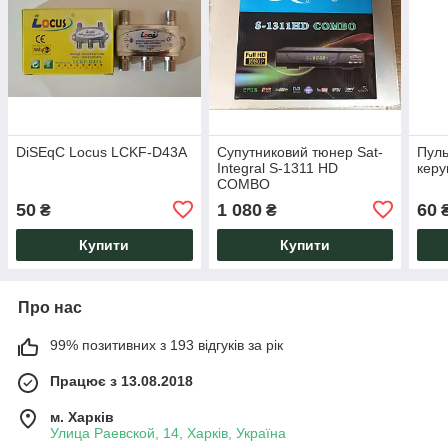
DiSEqC Locus LCKF-D43A
Супутниковий тюнер Sat-
Пуль
Integral S-1311 HD
керу
COMBO
50
1 080
60
₴
₴
Купити
Купити
Про нас
99% позитивних з 193 відгуків за рік
Працює з 13.08.2018
м. Харків
Улица Раевской, 14, Харків, Україна