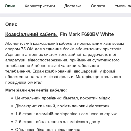
Опис
Характеристики
Доставка
Оплата
Умови п
Опис
Коаксіальний кабель
Fin Mark F690BV White
Абонентський коаксіальний кабель із номінальним хвильовим
опором 75 ОМ для з'єднання блоків абонентських пристроїв,
з'єднання антенних систем телевізійної та радіочастотної
апаратури, відеоспостереження, приймання супутникового
телебачення й абонентської частини кабельного
телебачення. Екран комбінований, двошаровий, у формі
обплетення та алюмінієвої фольги. Матеріал центрального
провідника біметал.
Матеріали елементів кабелю:
Центральний провідник: біметал, покритий міддю.
Діелектрик: спінений, поліетиленовий діелектрик.
1-й екран: алюміній-поліпропілен ламінована стрічка.
2-й екран: обплетення з алюмінієвого дроту.
Оболонка: біла полівінілхлоридна.