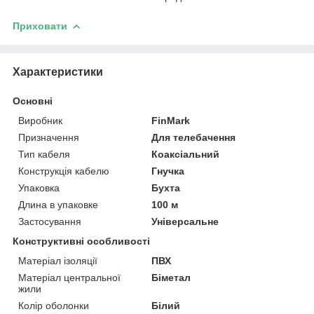
Приховати
Характеристики
Основні
Виробник
FinMark
Призначення
Для телебачення
Тип кабеля
Коаксіальний
Конструкція кабелю
Гнучка
Упаковка
Бухта
Длина в упаковке
100 м
Застосування
Універсальне
Конструктивні особливості
Матеріал ізоляції
ПВХ
Матеріал центральної
Біметал
жили
Колір оболонки
Білий