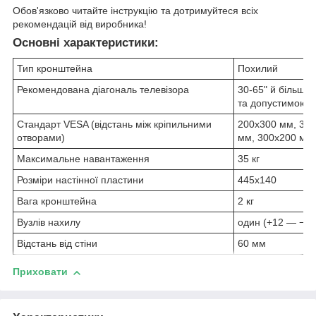
Обов'язково читайте інструкцію та дотримуйтеся всіх
рекомендацій від виробника!
Основні характеристики:
Тип кронштейна
Похилий
Рекомендована діагональ телевізора
30-65" й більше 
та допустимою 
Стандарт VESA (відстань між кріпильними
200x300 мм, 300
отворами)
мм, 300x200 мм,
Максимальне навантаження
35 кг
Розміри настінної пластини
445х140
Вага кронштейна
2 кг
Вузлів нахилу
один (+12 — −5 г
Відстань від стіни
60 мм
Приховати