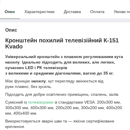
Опис
Характеристики
Доставка
Оплата
Умови п
Опис
Кронштейн похилий телевізійний К-151
Kvado
Універсальний кронштейн з плавною регулюванням кута
нахилу
.
Ідеально підходить для великих, але легких,
сучасних LED і РК телевізорів
з великими и средними діагоналями, вагою до 35 кг.
Має функцію
нахилу
, кут перегляду змінюється від
руки плавно, без зусиль.
Підходить для добре освітлених приміщень, спалень, залів.
Сумісний із
телевізорами
зі стандартами VESA: 200x300 мм,
300x300 мм, 400x300 мм, 200x200 мм, 300x200 мм, 400x200
мм, 400x400 мм.
Використовуються зварні шви та — якісне сертифіковане
кріплення.