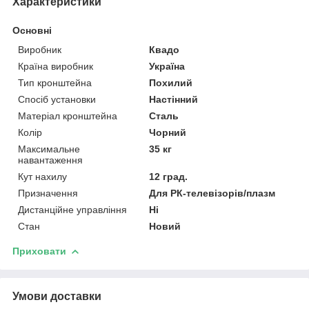
Характеристики
Основні
Виробник
Квадо
Країна виробник
Україна
Тип кронштейна
Похилий
Спосіб установки
Настінний
Матеріал кронштейна
Сталь
Колір
Чорний
Максимальне
35 кг
навантаження
Кут нахилу
12 град.
Призначення
Для РК-телевізорів/плазм
Дистанційне управління
Ні
Стан
Новий
Приховати
Умови доставки