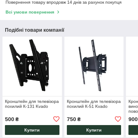
Повернення товару впродовж 14 днів за рахунок покупця
Всі умови повернення
Подібні товари компанії
Кронштейн для телевізора
Кронштейн для телевізора
Крон
похилий К-131 Kvado
похилий К-51 Kvado
вино
пово
500
750
900
₴
₴
Купити
Купити