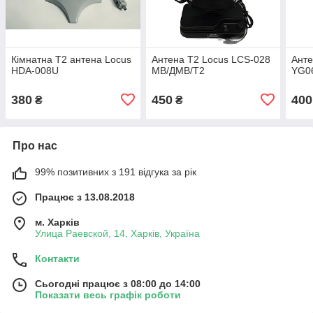
Кімнатна Т2 антена Locus
Антена T2 Locus LCS-028
Анте
HDA-008U
МВ/ДМВ/Т2
YG0
380
450
400
₴
₴
Про нас
99% позитивних з 191 відгука за рік
Працює з 13.08.2018
м. Харків
Улица Раевской, 14, Харків, Україна
Контакти
Сьогодні працює з 08:00 до 14:00
Показати весь графік роботи