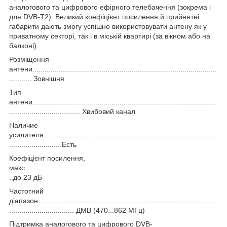
аналогового та цифрового ефірного телебачення (зокрема і
для DVB-T2). Великий коефіцієнт посилення й прийнятні
габарити дають змогу успішно використовувати антену як у
приватному секторі, так і в міській квартирі (за вікном або на
балконі).
Розміщення
антени...........................................................................................
........... Зовнішня
Тип
антени...........................................................................................
................................... Хвибовий канал
Наличие
усилителя………………………......................................................
..........................Есть
Коефіцієнт посилення,
макс...............................................................................................
..до 23 дБ
Частотний
діапазон........................................................................................
................................ ДМВ (470...862 МГц)
Підтримка аналогового та цифрового DVB-