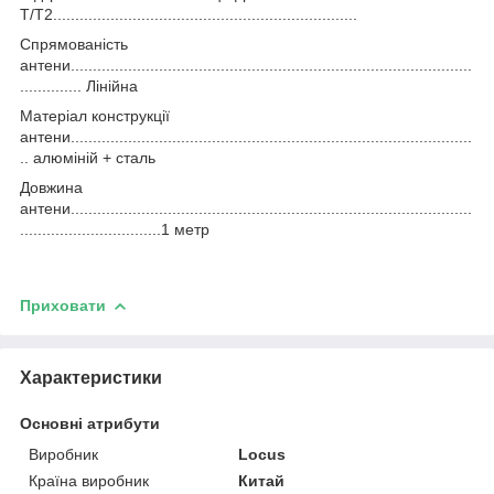
T/T2.....................................................................
Спрямованість
антени...........................................................................................
.............. Лінійна
Матеріал конструкції
антени...........................................................................................
.. алюміній + сталь
Довжина
антени...........................................................................................
................................1 метр
Приховати
Характеристики
Основні атрибути
Виробник
Locus
Країна виробник
Китай