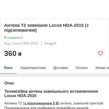
Антена Т2 зовнішня Locus HDA-2515 (з
підсилювачем)
В наявності
Код: Locus HDA-2515
Роздріб
360
₴
Опис
Характеристики
Доставка
Оплата
Умови п
Опис
Телевізійна антена зовнішнього встановлення
Locus HDA-2515
Активна Т2 (
з підсилювачем 5 В
) антена, зовнішній пристрій.
Предназначена для приймання телевізійних каналів