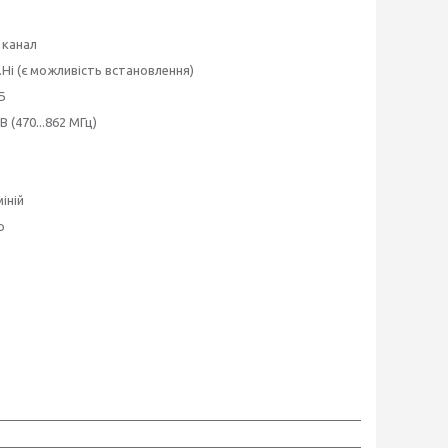
бовий канал
...................Ні (є можливість встановлення)
дБ
...... ДМВ (470...862 МГц)
люміній
тр