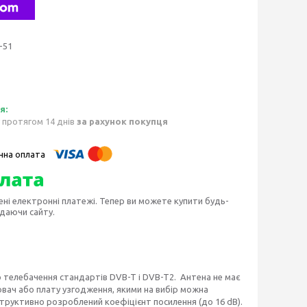
-51
 протягом 14 днів
за рахунок покупця
ені електронні платежі. Тепер ви можете купити будь-
идаючи сайту.
 телебачення стандартів DVB-T і DVB-T2. Антена не має
ач або плату узгодження, якими на вибір можна
структивно розроблений коефіцієнт посилення (до 16 dB).