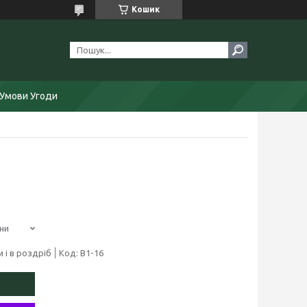
Кошик
Умови Угоди
ни
 і в роздріб
Код:
В1-16