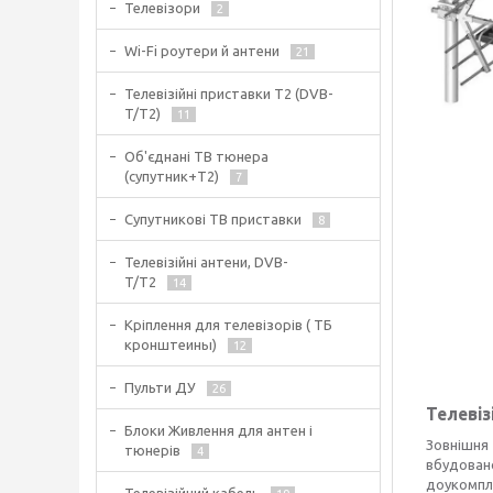
Телевізори
2
Wi-Fi роутери й антени
21
Телевізійні приставки Т2 (DVB-
T/T2)
11
Об'єднані ТВ тюнера
(супутник+Т2)
7
Супутникові ТВ приставки
8
Телевізійні антени, DVB-
T/T2
14
Кріплення для телевізорів ( ТБ
кронштеины)
12
Пульти ДУ
26
Телевіз
Блоки Живлення для антен і
Зовнішня 
тюнерів
4
вбудовано
доукомпле