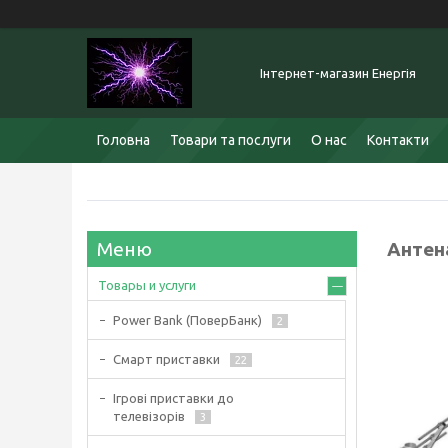
Інтернет-магазин Енергія
Головна
Товари та послуги
О нас
Контакти
Антен
Товары и услуги
Power Bank (ПоверБанк)
2
Смарт приставки
22
Ігрові приставки до
телевізорів
3