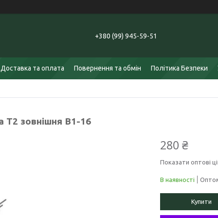
+380 (99) 945-59-51
Доставка та оплата
Повернення та обмін
Політика Безпеки
а Т2 зовнішня В1-16
280 ₴
Показати оптові ці
В наявності
Оптом
Купити