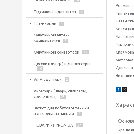
Телевізійний кабель
19
Розміщення антен
Підсилювачі для антен
7
Тип антени......
Наявність підси
Патч-корди
4
Коефіцієнт поси
Супутникові антени і
Частотний діапа
комплектуючі
5
Підтримка ана
Спрямованість ан
Супутникові конвертори
17
Матеріал констр
Дисеки (DISEqC) и Диплексеры
Довжина антени..
10
Вихідний опір....
Wi-Fi адаптери
2
Аксесуари (шнури, сплитеры,
соеденітелі)
23
Харак
Захист для побутової техніки
від перепадів напруги
4
Основн
ТОВАРИ на PROM.UA
37
Країна 