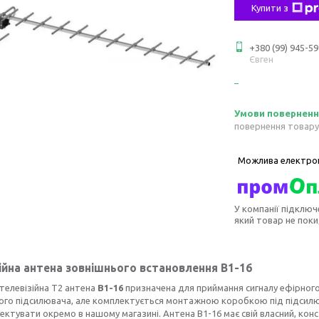
Купити з
+380 (99) 945-59
Євген
повернення товару
У компанії підключ
який товар не пок
ійна антена зовнішнього встановлення В1-16
телевізійна Т2 антена
В1-16
призначена для приймання сигналу ефірного
го підсилювача, але комплектується монтажною коробкою під підсилюв
ктувати окремо в нашому магазині. Антена В1-16 має свій власний, кон