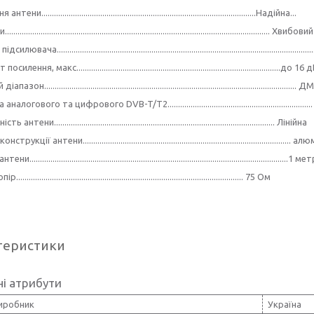
и......................................................................................................Надійна...
........................................................................................................................ Хви
лювача........................................................................................................
лення, макс.................................................................................................до 16 
зон..................................................................................................................
логового та цифрового DVB-T/T2.....................................................................
тени......................................................................................................... Лінійна
укції антени................................................................................................... а
.........................................................................................................................1 ме
........................................................................................................ 75 Ом
теристики
і атрибути
виробник
Україна